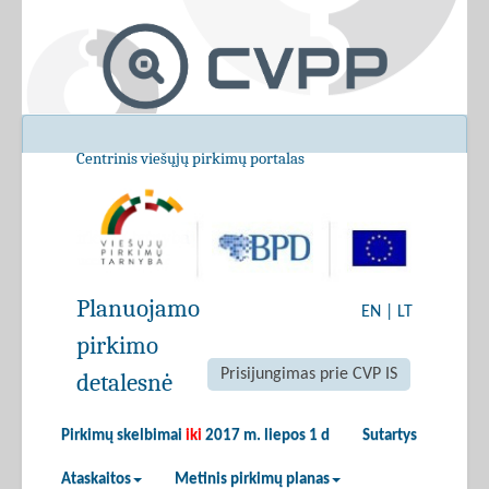
Centrinis viešųjų pirkimų portalas
Planuojamo
EN
|
LT
pirkimo
Prisijungimas prie CVP IS
detalesnė
Pirkimų skelbimai
iki
2017 m. liepos 1 d
Sutartys
Ataskaitos
Metinis pirkimų planas