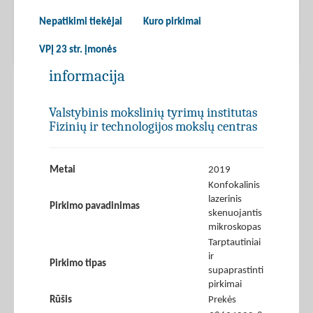
Nepatikimi tiekėjai
Kuro pirkimai
VPĮ 23 str. įmonės
informacija
Valstybinis mokslinių tyrimų institutas
Fizinių ir technologijos mokslų centras
Metai
2019
Konfokalinis
lazerinis
Pirkimo pavadinimas
skenuojantis
mikroskopas
Tarptautiniai
ir
Pirkimo tipas
supaprastinti
pirkimai
Rūšis
Prekės