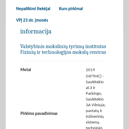
Nepatikimi tiekėjai
Kuro pirkimai
VPĮ 23 str. įmonės
informacija
Valstybinis mokslinių tyrimų institutas
Fizinių ir technologijos mokslų centras
Metai
2019
(NFTMC) -
Saulėtekio
al.3 ir
Parkingo,
Saulėtekio
3A Vilniuje,
pastatų ir
Pirkimo pavadinimas
inžinerinių
sistemų
techninės