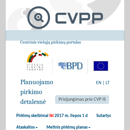
Centrinis viešųjų pirkimų portalas
Planuojamo
EN
|
LT
pirkimo
Prisijungimas prie CVP IS
detalesnė
Pirkimų skelbimai
iki
2017 m. liepos 1 d
Sutartys
Ataskaitos
Metinis pirkimų planas