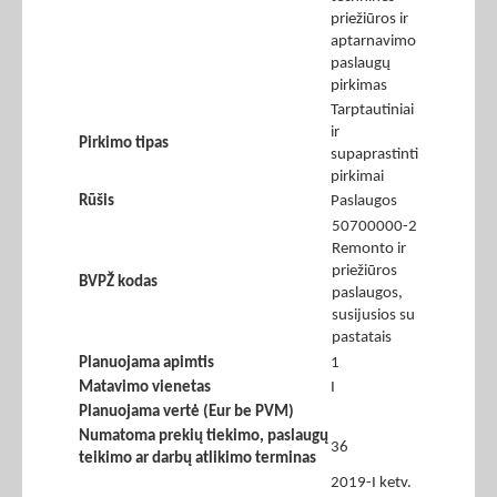
priežiūros ir
aptarnavimo
paslaugų
pirkimas
Tarptautiniai
ir
Pirkimo tipas
supaprastinti
pirkimai
Rūšis
Paslaugos
50700000-2
Remonto ir
priežiūros
BVPŽ kodas
paslaugos,
susijusios su
pastatais
Planuojama apimtis
1
Matavimo vienetas
I
Planuojama vertė (Eur be PVM)
Numatoma prekių tiekimo, paslaugų
36
teikimo ar darbų atlikimo terminas
2019-I ketv.