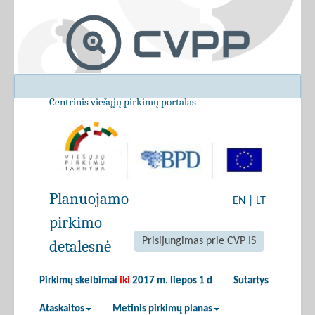
Centrinis viešųjų pirkimų portalas
Planuojamo
EN
|
LT
pirkimo
Prisijungimas prie CVP IS
detalesnė
Pirkimų skelbimai
iki
2017 m. liepos 1 d
Sutartys
Ataskaitos
Metinis pirkimų planas