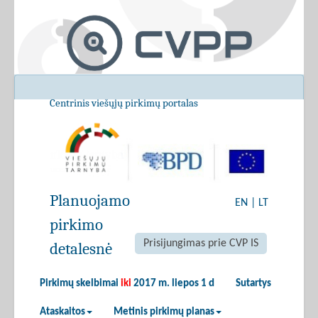
Centrinis viešųjų pirkimų portalas
Planuojamo
EN
|
LT
pirkimo
Prisijungimas prie CVP IS
detalesnė
Pirkimų skelbimai
iki
2017 m. liepos 1 d
Sutartys
Ataskaitos
Metinis pirkimų planas