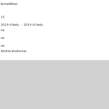
komplektas
12
2019-II ketv. - 2019-IV ketv.
ne
ne
ne
Atviras konkursas