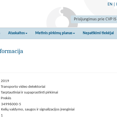
EN
|
Prisijungimas prie CVP IS
s
Ataskaitos
Metinis pirkimų planas
Nepatikimi tiekėjai
formacija
2019
Transporto video detektoriai
Tarptautiniai ir supaprastinti pirkimai
Prekės
34996000-5
Kelių valdymo, saugos ir signalizacijos įrenginiai
1