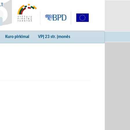
LT
Kuro pirkimai
VPĮ 23 str. įmonės