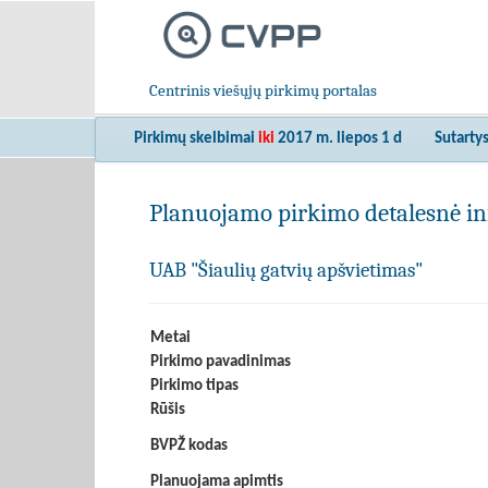
Centrinis viešųjų pirkimų portalas
Pirkimų skelbimai
iki
2017 m. liepos 1 d
Sutarty
Planuojamo pirkimo detalesnė in
UAB "Šiaulių gatvių apšvietimas"
Metai
Pirkimo pavadinimas
Pirkimo tipas
Rūšis
BVPŽ kodas
Planuojama apimtis