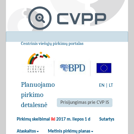
Centrinis viešųjų pirkimų portalas
Planuojamo
EN
|
LT
pirkimo
Prisijungimas prie CVP IS
detalesnė
Pirkimų skelbimai
iki
2017 m. liepos 1 d
Sutartys
Ataskaitos
Metinis pirkimų planas