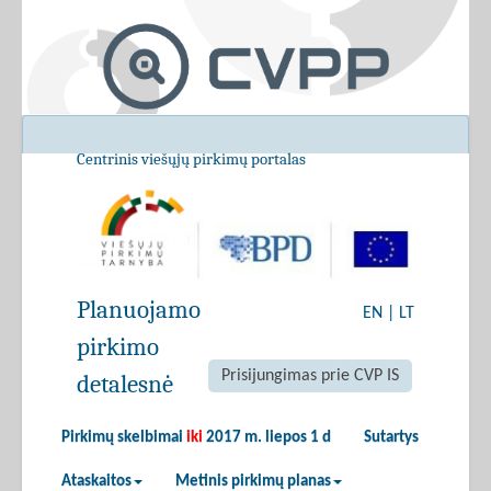
Centrinis viešųjų pirkimų portalas
Planuojamo
EN
|
LT
pirkimo
Prisijungimas prie CVP IS
detalesnė
Pirkimų skelbimai
iki
2017 m. liepos 1 d
Sutartys
Ataskaitos
Metinis pirkimų planas