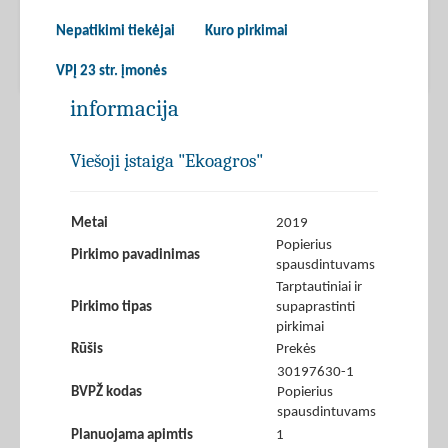
Nepatikimi tiekėjai
Kuro pirkimai
VPĮ 23 str. įmonės
informacija
Viešoji įstaiga "Ekoagros"
Metai
2019
Popierius
Pirkimo pavadinimas
spausdintuvams
Tarptautiniai ir
Pirkimo tipas
supaprastinti
pirkimai
Rūšis
Prekės
30197630-1
BVPŽ kodas
Popierius
spausdintuvams
Planuojama apimtis
1