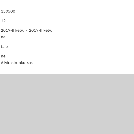
159500
12
2019-II ketv. - 2019-II ketv.
ne
taip
ne
Atviras konkursas