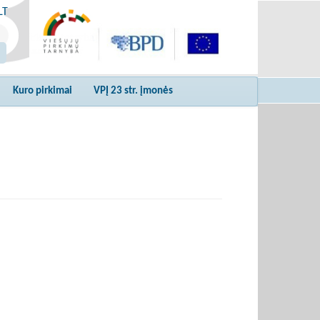
LT
Kuro pirkimai
VPĮ 23 str. įmonės