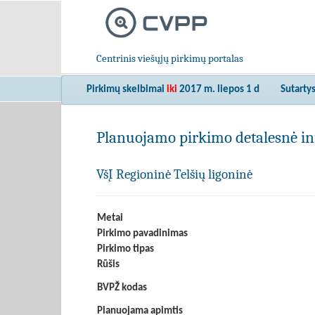
Centrinis viešųjų pirkimų portalas
Pirkimų skelbimai
iki
2017 m. liepos 1 d
Sutarty
Planuojamo pirkimo detalesnė in
VšĮ Regioninė Telšių ligoninė
Metai
Pirkimo pavadinimas
Pirkimo tipas
Rūšis
BVPŽ kodas
Planuojama apimtis