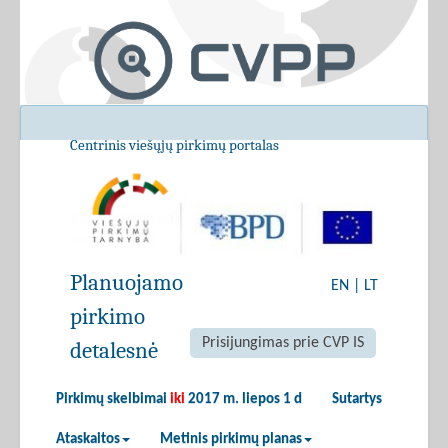
Centrinis viešųjų pirkimų portalas
Planuojamo
EN
|
LT
pirkimo
Prisijungimas prie CVP IS
detalesnė
Pirkimų skelbimai
iki
2017 m. liepos 1 d
Sutartys
Ataskaitos
Metinis pirkimų planas