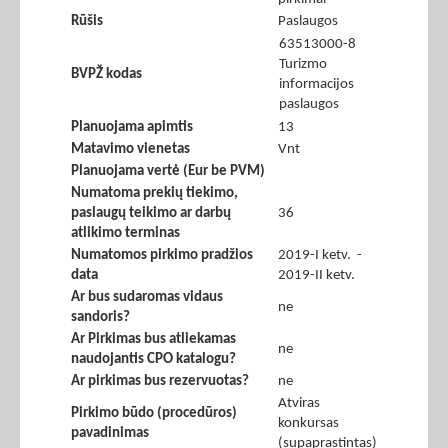
Rūšis
Paslaugos
63513000-8
Turizmo
BVPŽ kodas
informacijos
paslaugos
Planuojama apimtis
13
Matavimo vienetas
Vnt
Planuojama vertė (Eur be PVM)
Numatoma prekių tiekimo,
paslaugų teikimo ar darbų
36
atlikimo terminas
Numatomos pirkimo pradžios
2019-I ketv. -
data
2019-II ketv.
Ar bus sudaromas vidaus
ne
sandoris?
Ar Pirkimas bus atliekamas
ne
naudojantis CPO katalogu?
Ar pirkimas bus rezervuotas?
ne
Atviras
Pirkimo būdo (procedūros)
konkursas
pavadinimas
(supaprastintas)