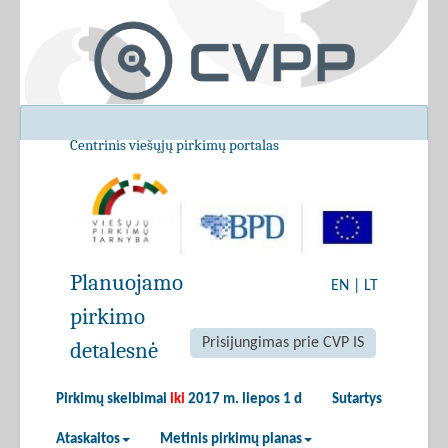
Centrinis viešųjų pirkimų portalas
Planuojamo
EN
|
LT
pirkimo
Prisijungimas prie CVP IS
detalesnė
Pirkimų skelbimai
iki
2017 m. liepos 1 d
Sutartys
Ataskaitos
Metinis pirkimų planas