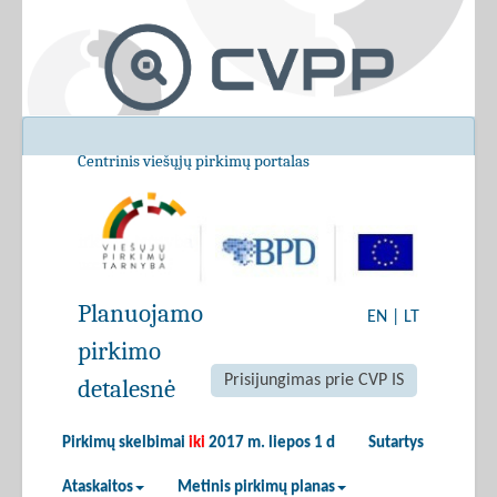
Centrinis viešųjų pirkimų portalas
Planuojamo
EN
|
LT
pirkimo
Prisijungimas prie CVP IS
detalesnė
Pirkimų skelbimai
iki
2017 m. liepos 1 d
Sutartys
Ataskaitos
Metinis pirkimų planas