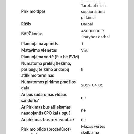
Tarptautiniai ir
Pirkimo tipas
supaprastinti
pirkimai
Rūšis
Darbai
45000000-7
BVPŽ kodas
Statybos darbai
Planuojama apimtis
1
Matavimo vienetas
Vnt
Planuojama vertė (Eur be PVM)
Numatoma prekių tiekimo,
paslaugų teikimo ar darbų
8
atlikimo terminas
Numatomos pirkimo pradžios
2019-04-01
data
Ar bus sudaromas vidaus
ne
sandoris?
Ar Pirkimas bus atliekamas
ne
naudojantis CPO katalogu?
Ar pirkimas bus rezervuotas?
ne
Mažos vertės
Pirkimo būdo (procedūros)
skelbiama