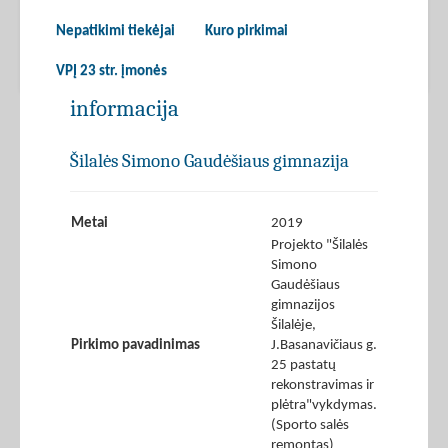
Nepatikimi tiekėjai
Kuro pirkimai
VPĮ 23 str. įmonės
informacija
Šilalės Simono Gaudėšiaus gimnazija
Metai
2019
Projekto "Šilalės
Simono
Gaudėšiaus
gimnazijos
Šilalėje,
Pirkimo pavadinimas
J.Basanavičiaus g.
25 pastatų
rekonstravimas ir
plėtra"vykdymas.
(Sporto salės
remontas)