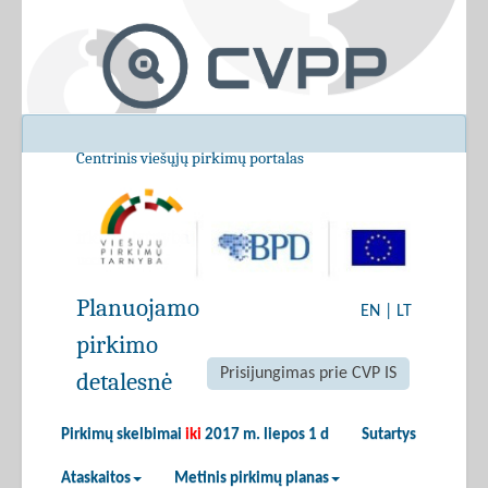
Centrinis viešųjų pirkimų portalas
Planuojamo
EN
|
LT
pirkimo
Prisijungimas prie CVP IS
detalesnė
Pirkimų skelbimai
iki
2017 m. liepos 1 d
Sutartys
Ataskaitos
Metinis pirkimų planas