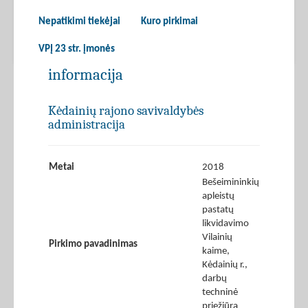
Nepatikimi tiekėjai
Kuro pirkimai
VPĮ 23 str. įmonės
informacija
Kėdainių rajono savivaldybės
administracija
Metai
2018
Bešeimininkių
apleistų
pastatų
likvidavimo
Vilainių
Pirkimo pavadinimas
kaime,
Kėdainių r.,
darbų
techninė
priežiūra