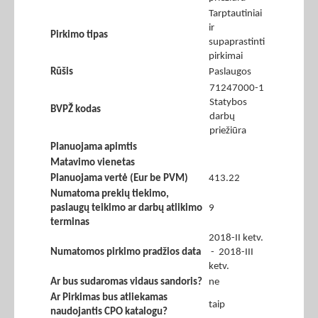
Tarptautiniai
ir
Pirkimo tipas
supaprastinti
pirkimai
Rūšis
Paslaugos
71247000-1
Statybos
BVPŽ kodas
darbų
priežiūra
Planuojama apimtis
Matavimo vienetas
Planuojama vertė (Eur be PVM)
413.22
Numatoma prekių tiekimo,
paslaugų teikimo ar darbų atlikimo
9
terminas
2018-II ketv.
Numatomos pirkimo pradžios data
- 2018-III
ketv.
Ar bus sudaromas vidaus sandoris?
ne
Ar Pirkimas bus atliekamas
taip
naudojantis CPO katalogu?