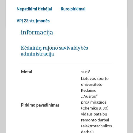
Nepatikimi tiekėjai
Kuro pirkimai
VPĮ 23 str. įmonės
informacija
Kėdainių rajono savivaldybės
administracija
Metai
2018
Lietuvos sporto
universiteto
Kėdainių
,,Aušros“
progimnazijos
Pirkimo pavadinimas
(Chemikų g.30)
vidaus patalpų
remonto darbai
(elektrotechnikos
darbai)