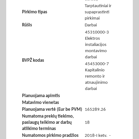
Tarptautiniai ir
Pirkimo tipas
supaprastinti
pirkimai
Rūšis
Darbai
45310000-3
Elektros
instaliacijos
montavimo
darbai
BVPŽ kodas
45453000-7
Kapitalinio
remonto ir
atnaujinimo
darbai
Planuojama apimtis
Matavimo vienetas
Planuojama vertė (Eur be PVM)
165289.26
Numatoma prekių tiekimo,
paslaugų teikimo ar darbų
18
atlikimo terminas
Numatomos pirkimo pradžios
2018-I ketv. -