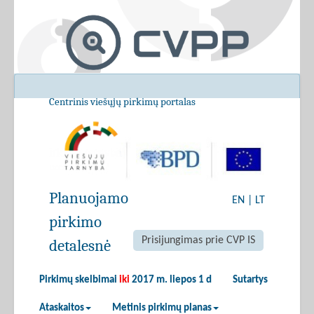
Centrinis viešųjų pirkimų portalas
Planuojamo
EN
|
LT
pirkimo
Prisijungimas prie CVP IS
detalesnė
Pirkimų skelbimai
iki
2017 m. liepos 1 d
Sutartys
Ataskaitos
Metinis pirkimų planas