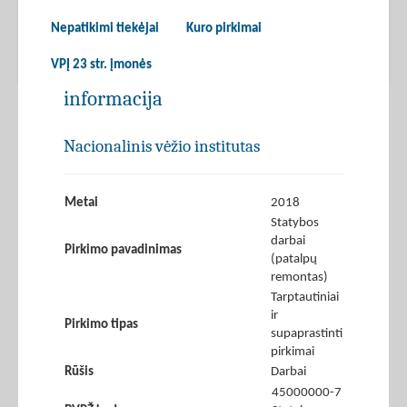
Nepatikimi tiekėjai
Kuro pirkimai
VPĮ 23 str. įmonės
informacija
Nacionalinis vėžio institutas
Metai
2018
Statybos
darbai
Pirkimo pavadinimas
(patalpų
remontas)
Tarptautiniai
ir
Pirkimo tipas
supaprastinti
pirkimai
Rūšis
Darbai
45000000-7