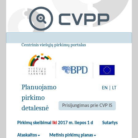
Centrinis viešųjų pirkimų portalas
Planuojamo
EN
|
LT
pirkimo
Prisijungimas prie CVP IS
detalesnė
Pirkimų skelbimai
iki
2017 m. liepos 1 d
Sutartys
Ataskaitos
Metinis pirkimų planas