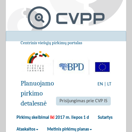
Centrinis viešųjų pirkimų portalas
Planuojamo
EN
|
LT
pirkimo
Prisijungimas prie CVP IS
detalesnė
Pirkimų skelbimai
iki
2017 m. liepos 1 d
Sutartys
Ataskaitos
Metinis pirkimų planas