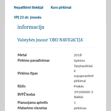
Nepatikimi tiekėjai
Kuro pirkimai
VPĮ 23 str. įmonės
informacija
Valstybės įmonė 'ORO NAVIGACIJA'
Metai
2018
Pirkimo pavadinimas
Spintos
Tarptautiniai
ir
Pirkimo tipas
supaprastinti
pirkimai
Rūšis
Prekės
39100000-3
BVPŽ kodas
Baldai
Planuojama apimtis
1
Matavimo vienetas
pirkimas