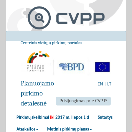
Centrinis viešųjų pirkimų portalas
Planuojamo
EN
|
LT
pirkimo
Prisijungimas prie CVP IS
detalesnė
Pirkimų skelbimai
iki
2017 m. liepos 1 d
Sutartys
Ataskaitos
Metinis pirkimų planas