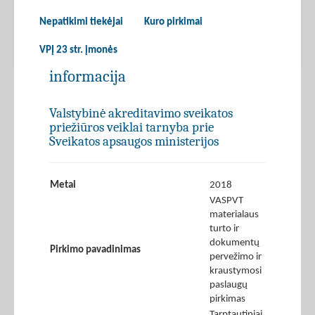
Nepatikimi tiekėjai
Kuro pirkimai
VPĮ 23 str. įmonės
informacija
Valstybinė akreditavimo sveikatos
priežiūros veiklai tarnyba prie
Sveikatos apsaugos ministerijos
Metai
2018
VASPVT
materialaus
turto ir
dokumentų
Pirkimo pavadinimas
pervežimo ir
kraustymosi
paslaugų
pirkimas
Tarptautiniai