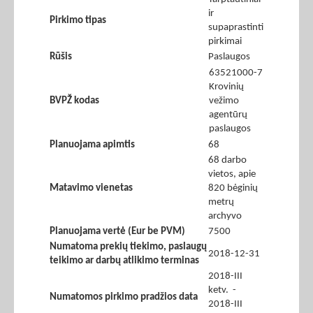
ir
Pirkimo tipas
supaprastinti
pirkimai
Rūšis
Paslaugos
63521000-7
Krovinių
BVPŽ kodas
vežimo
agentūrų
paslaugos
Planuojama apimtis
68
68 darbo
vietos, apie
Matavimo vienetas
820 bėginių
metrų
archyvo
Planuojama vertė (Eur be PVM)
7500
Numatoma prekių tiekimo, paslaugų
2018-12-31
teikimo ar darbų atlikimo terminas
2018-III
ketv. -
Numatomos pirkimo pradžios data
2018-III