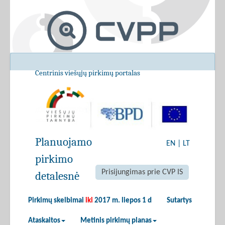
Centrinis viešųjų pirkimų portalas
Planuojamo
EN
|
LT
pirkimo
Prisijungimas prie CVP IS
detalesnė
Pirkimų skelbimai
iki
2017 m. liepos 1 d
Sutartys
Ataskaitos
Metinis pirkimų planas