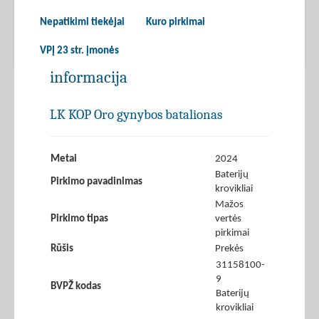
Nepatikimi tiekėjai
Kuro pirkimai
VPĮ 23 str. įmonės
informacija
LK KOP Oro gynybos batalionas
Metai
2024
Baterijų
Pirkimo pavadinimas
krovikliai
Mažos
Pirkimo tipas
vertės
pirkimai
Rūšis
Prekės
31158100-
9
BVPŽ kodas
Baterijų
krovikliai