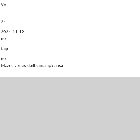
Vnt
24
2024-11-19
ne
taip
ne
Mažos vertės skelbiama apklausa