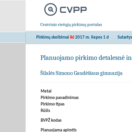
Centrinis viešųjų pirkimų portalas
Pirkimų skelbimai
iki
2017 m. liepos 1 d
Sutarty
Planuojamo pirkimo detalesnė in
Šilalės Simono Gaudėšiaus gimnazija
Metai
Pirkimo pavadinimas
Pirkimo tipas
Rūšis
BVPŽ kodas
Planuojama apimtis