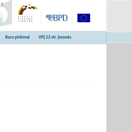
LT
Kuro pirkimai
VPĮ 23 str. įmonės