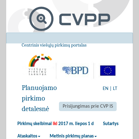
Centrinis viešųjų pirkimų portalas
Planuojamo
EN
|
LT
pirkimo
Prisijungimas prie CVP IS
detalesnė
Pirkimų skelbimai
iki
2017 m. liepos 1 d
Sutartys
Ataskaitos
Metinis pirkimų planas