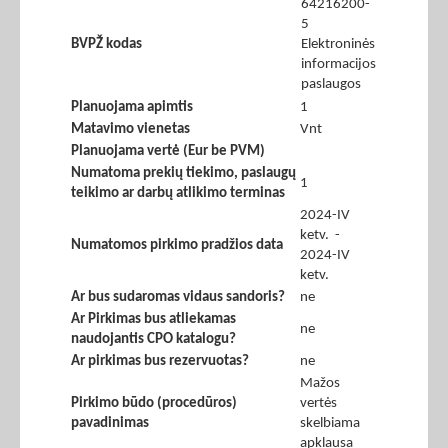
64216200-
5
BVPŽ kodas
Elektroninės
informacijos
paslaugos
Planuojama apimtis
1
Matavimo vienetas
Vnt
Planuojama vertė (Eur be PVM)
Numatoma prekių tiekimo, paslaugų
1
teikimo ar darbų atlikimo terminas
2024-IV
ketv. -
Numatomos pirkimo pradžios data
2024-IV
ketv.
Ar bus sudaromas vidaus sandoris?
ne
Ar Pirkimas bus atliekamas
ne
naudojantis CPO katalogu?
Ar pirkimas bus rezervuotas?
ne
Mažos
Pirkimo būdo (procedūros)
vertės
pavadinimas
skelbiama
apklausa