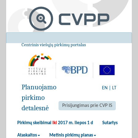
Centrinis viešųjų pirkimų portalas
Planuojamo
EN
|
LT
pirkimo
Prisijungimas prie CVP IS
detalesnė
Pirkimų skelbimai
iki
2017 m. liepos 1 d
Sutartys
Ataskaitos
Metinis pirkimų planas