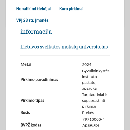
Nepatikimi tiekėjai
Kuro pirkimai
VPĮ 23 str. įmonės
informacija
Lietuvos sveikatos mokslų universitetas
Metai
2024
Gyvulininkystės
instituto
Pirkimo pavadinimas
pastatų
apsauga
Tarptautiniai ir
Pirkimo tipas
supaprastinti
pirkimai
Rūšis
Prekės
79710000-4
BVPŽ kodas
Apsaugos