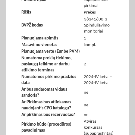
pirkimai
Rūšis
Prekės
38341600-3
BVPŽ kodas
Spinduliavimo
monitoriai
Planuojama apimtis
1
Matavimo vienetas
kompl.
Planuojama vertė (Eur be PVM)
Numatoma prekių tiekimo,
paslaugų teikimo ar darbų
2
atlikimo terminas
Numatomos pirkimo pradžios
2024-IV ketv. -
data
2024-IV ketv.
Ar bus sudaromas vidaus
ne
sandoris?
Ar Pirkimas bus atliekamas
ne
naudojantis CPO katalogu?
Ar pirkimas bus rezervuotas?
ne
Atviras
Pirkimo būdo (procedūros)
konkursas
pavadinimas
(supaprastintas)