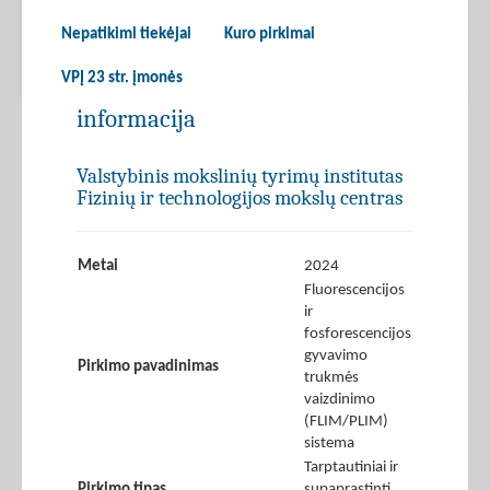
Nepatikimi tiekėjai
Kuro pirkimai
VPĮ 23 str. įmonės
informacija
Valstybinis mokslinių tyrimų institutas
Fizinių ir technologijos mokslų centras
Metai
2024
Fluorescencijos
ir
fosforescencijos
gyvavimo
Pirkimo pavadinimas
trukmės
vaizdinimo
(FLIM/PLIM)
sistema
Tarptautiniai ir
Pirkimo tipas
supaprastinti