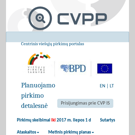
Centrinis viešųjų pirkimų portalas
Planuojamo
EN
|
LT
pirkimo
Prisijungimas prie CVP IS
detalesnė
Pirkimų skelbimai
iki
2017 m. liepos 1 d
Sutartys
Ataskaitos
Metinis pirkimų planas