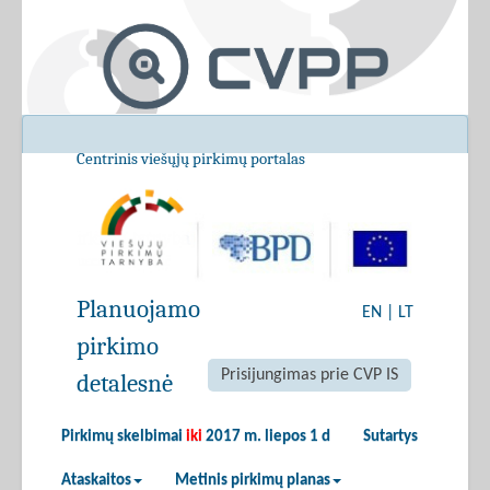
Centrinis viešųjų pirkimų portalas
Planuojamo
EN
|
LT
pirkimo
Prisijungimas prie CVP IS
detalesnė
Pirkimų skelbimai
iki
2017 m. liepos 1 d
Sutartys
Ataskaitos
Metinis pirkimų planas