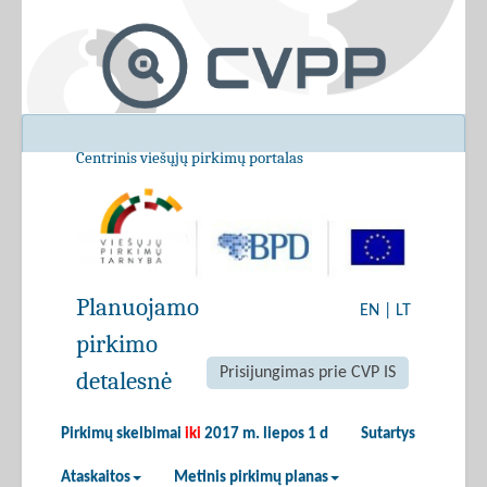
Centrinis viešųjų pirkimų portalas
Planuojamo
EN
|
LT
pirkimo
Prisijungimas prie CVP IS
detalesnė
Pirkimų skelbimai
iki
2017 m. liepos 1 d
Sutartys
Ataskaitos
Metinis pirkimų planas