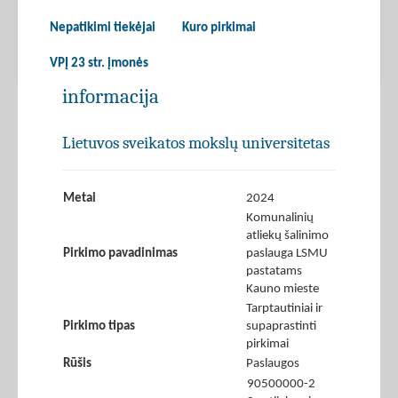
Nepatikimi tiekėjai
Kuro pirkimai
VPĮ 23 str. įmonės
informacija
Lietuvos sveikatos mokslų universitetas
Metai
2024
Komunalinių
atliekų šalinimo
Pirkimo pavadinimas
paslauga LSMU
pastatams
Kauno mieste
Tarptautiniai ir
Pirkimo tipas
supaprastinti
pirkimai
Rūšis
Paslaugos
90500000-2