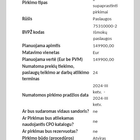
Pirkimo tipas
supaprastinti
pirkimai
Rūšis
Paslaugos
75310000-2
BVPŽ kodas
Išmokų
paslaugos
Planuojama apimtis
149900,00
Matavimo vienetas
Eur
Planuojama vertė (Eur be PVM)
149900,00
Numatoma prekių tiekimo,
paslaugų teikimo ar darbų atlikimo
24
terminas
2024-III
ketv. -
Numatomos pirkimo pradžios data
2024-III
ketv.
Ar bus sudaromas vidaus sandoris?
ne
Ar Pirkimas bus atliekamas
ne
naudojantis CPO katalogu?
Ar pirkimas bus rezervuotas?
ne
Pirkimo būdo (procedūros)
Atviras