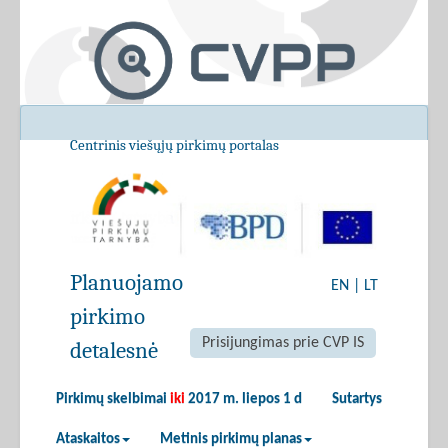
Centrinis viešųjų pirkimų portalas
Planuojamo
EN
|
LT
pirkimo
Prisijungimas prie CVP IS
detalesnė
Pirkimų skelbimai
iki
2017 m. liepos 1 d
Sutartys
Ataskaitos
Metinis pirkimų planas