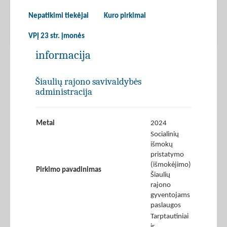
Nepatikimi tiekėjai
Kuro pirkimai
VPĮ 23 str. įmonės
informacija
Šiaulių rajono savivaldybės
administracija
Metai
2024
Socialinių
išmokų
pristatymo
(išmokėjimo)
Pirkimo pavadinimas
Šiaulių
rajono
gyventojams
paslaugos
Tarptautiniai
ir