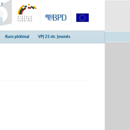
LT
Kuro pirkimai
VPĮ 23 str. įmonės