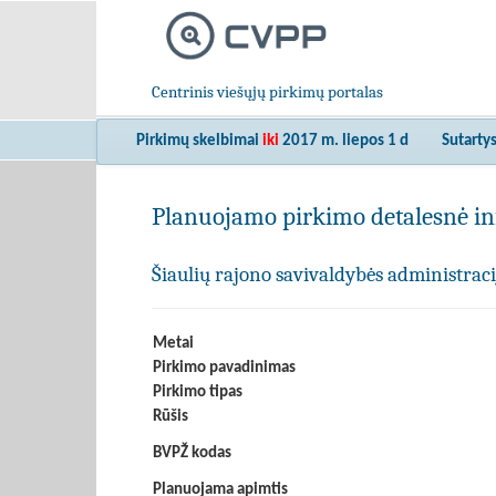
Centrinis viešųjų pirkimų portalas
Pirkimų skelbimai
iki
2017 m. liepos 1 d
Sutarty
Planuojamo pirkimo detalesnė in
Šiaulių rajono savivaldybės administraci
Metai
Pirkimo pavadinimas
Pirkimo tipas
Rūšis
BVPŽ kodas
Planuojama apimtis