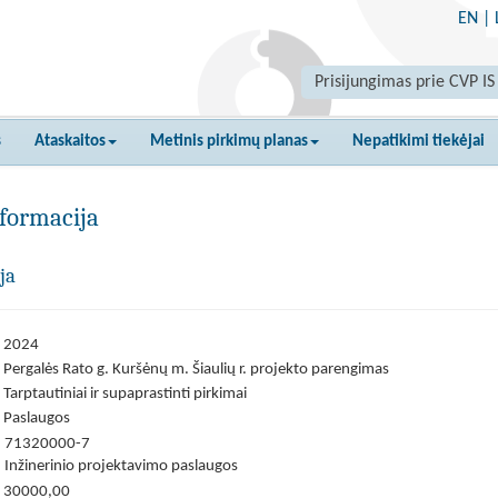
EN
|
Prisijungimas prie CVP IS
s
Ataskaitos
Metinis pirkimų planas
Nepatikimi tiekėjai
formacija
ja
2024
Pergalės Rato g. Kuršėnų m. Šiaulių r. projekto parengimas
Tarptautiniai ir supaprastinti pirkimai
Paslaugos
71320000-7
Inžinerinio projektavimo paslaugos
30000,00