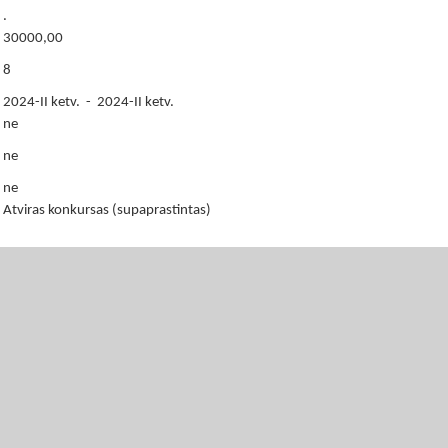
.
30000,00
8
2024-II ketv. - 2024-II ketv.
ne
ne
ne
Atviras konkursas (supaprastintas)