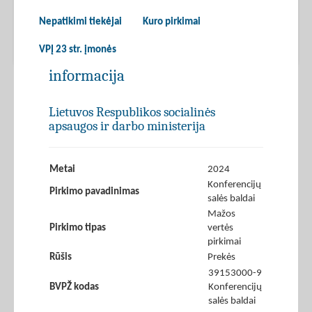
Nepatikimi tiekėjai
Kuro pirkimai
VPĮ 23 str. įmonės
informacija
Lietuvos Respublikos socialinės
apsaugos ir darbo ministerija
Metai
2024
Konferencijų
Pirkimo pavadinimas
salės baldai
Mažos
Pirkimo tipas
vertės
pirkimai
Rūšis
Prekės
39153000-9
BVPŽ kodas
Konferencijų
salės baldai