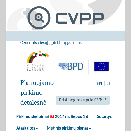
Centrinis viešųjų pirkimų portalas
Planuojamo
EN
|
LT
pirkimo
Prisijungimas prie CVP IS
detalesnė
Pirkimų skelbimai
iki
2017 m. liepos 1 d
Sutartys
Ataskaitos
Metinis pirkimų planas