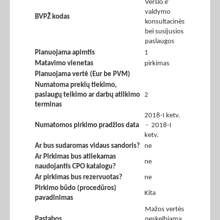
Verslo ir
valdymo
BVPŽ kodas
konsultacinės
bei susijusios
paslaugos
Planuojama apimtis
1
Matavimo vienetas
pirkimas
Planuojama vertė (Eur be PVM)
Numatoma prekių tiekimo,
paslaugų teikimo ar darbų atlikimo
2
terminas
2018-I ketv.
Numatomos pirkimo pradžios data
- 2018-I
ketv.
Ar bus sudaromas vidaus sandoris?
ne
Ar Pirkimas bus atliekamas
ne
naudojantis CPO katalogu?
Ar pirkimas bus rezervuotas?
ne
Pirkimo būdo (procedūros)
Kita
pavadinimas
Mažos vertės
Pastabos
neskelbiama