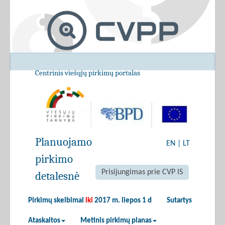
Centrinis viešųjų pirkimų portalas
Planuojamo
EN
|
LT
pirkimo
Prisijungimas prie CVP IS
detalesnė
Pirkimų skelbimai
iki
2017 m. liepos 1 d
Sutartys
Ataskaitos
Metinis pirkimų planas