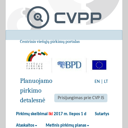
Centrinis viešųjų pirkimų portalas
Planuojamo
EN
|
LT
pirkimo
Prisijungimas prie CVP IS
detalesnė
Pirkimų skelbimai
iki
2017 m. liepos 1 d
Sutartys
Ataskaitos
Metinis pirkimų planas