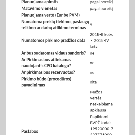
Planuojama apimtis
pagal poreikį
Matavimo vienetas
pagal poreikį
Planuojama vertė (Eur be PVM)
Numatoma prekių tiekimo, paslaugų
9
teikimo ar darbų atlikimo terminas
2018-II ketv.
Numatomos pirkimo pradžios data
- 2018-IV
ketv.
Ar bus sudaromas vidaus sandoris?
ne
Ar Pirkimas bus atliekamas
ne
naudojantis CPO katalogu?
Ar pirkimas bus rezervuotas?
ne
Pirkimo būdo (procedūros)
Kita
pavadinimas
Mažos
vertės
neskelbiama
apklausa
Papildomi
BVPŽ kodai:
19520000-7
Pastabos