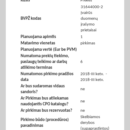
Rūšis
Prekės
31644000-2
Įvairūs
BVPŽ kodas
duomenų
įrašymo
prietaisai
Planuojama apimtis
1
Matavimo vienetas
pirkimas
Planuojama vertė (Eur be PVM)
Numatoma prekių tiekimo,
paslaugų teikimo ar darbų
6
atlikimo terminas
Numatomos pirkimo pradžios
2018-III ketv. -
data
2018-III ketv.
Ar bus sudaromas vidaus
ne
sandoris?
Ar Pirkimas bus atliekamas
ne
naudojantis CPO katalogu?
Ar pirkimas bus rezervuotas?
ne
Skelbiamos
Pirkimo būdo (procedūros)
derybos
pavadinimas
(supaprastintos)