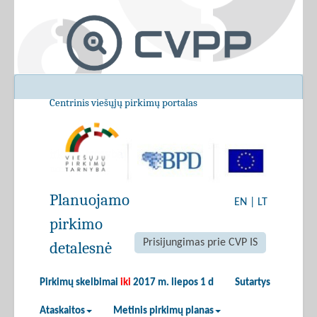
Centrinis viešųjų pirkimų portalas
Planuojamo
EN
|
LT
pirkimo
Prisijungimas prie CVP IS
detalesnė
Pirkimų skelbimai
iki
2017 m. liepos 1 d
Sutartys
Ataskaitos
Metinis pirkimų planas