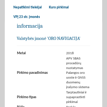
Nepatikimi tiekėjai
Kuro pirkimai
VPĮ 23 str. įmonės
informacija
Valstybės įmonė 'ORO NAVIGACIJA'
Metai
2018
APV SBAS
procedūrų
nustatymas
Pirkimo pavadinimas
Palangos oro
uoste ir GNSS
duomenų
įrašymo sistema
Tarptautiniai ir
Pirkimo tipas
supaprastinti
pirkimai