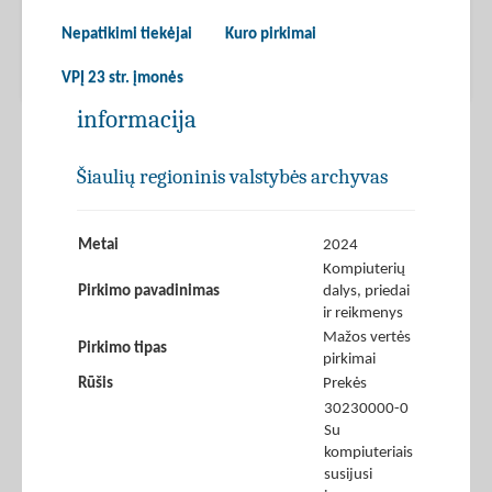
Nepatikimi tiekėjai
Kuro pirkimai
VPĮ 23 str. įmonės
informacija
Šiaulių regioninis valstybės archyvas
Metai
2024
Kompiuterių
Pirkimo pavadinimas
dalys, priedai
ir reikmenys
Mažos vertės
Pirkimo tipas
pirkimai
Rūšis
Prekės
30230000-0
Su
kompiuteriais
susijusi