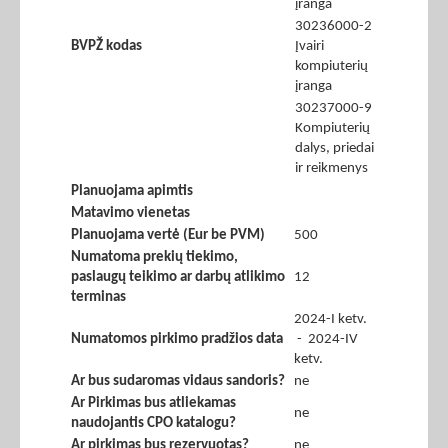
įranga
30236000-2
BVPŽ kodas
Įvairi
kompiuterių
įranga
30237000-9
Kompiuterių
dalys, priedai
ir reikmenys
Planuojama apimtis
Matavimo vienetas
Planuojama vertė (Eur be PVM)
500
Numatoma prekių tiekimo,
paslaugų teikimo ar darbų atlikimo
12
terminas
2024-I ketv.
Numatomos pirkimo pradžios data
- 2024-IV
ketv.
Ar bus sudaromas vidaus sandoris?
ne
Ar Pirkimas bus atliekamas
ne
naudojantis CPO katalogu?
Ar pirkimas bus rezervuotas?
ne