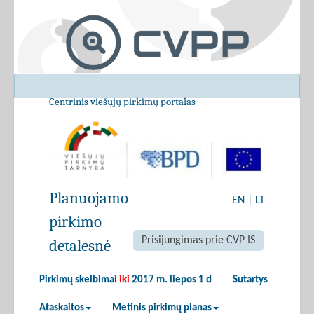
Centrinis viešųjų pirkimų portalas
Planuojamo
EN
|
LT
pirkimo
Prisijungimas prie CVP IS
detalesnė
Pirkimų skelbimai
iki
2017 m. liepos 1 d
Sutartys
Ataskaitos
Metinis pirkimų planas