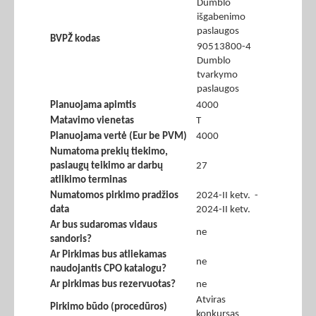
Dumblo
išgabenimo
paslaugos
BVPŽ kodas
90513800-4
Dumblo
tvarkymo
paslaugos
Planuojama apimtis
4000
Matavimo vienetas
T
Planuojama vertė (Eur be PVM)
4000
Numatoma prekių tiekimo,
paslaugų teikimo ar darbų
27
atlikimo terminas
Numatomos pirkimo pradžios
2024-II ketv. -
data
2024-II ketv.
Ar bus sudaromas vidaus
ne
sandoris?
Ar Pirkimas bus atliekamas
ne
naudojantis CPO katalogu?
Ar pirkimas bus rezervuotas?
ne
Atviras
Pirkimo būdo (procedūros)
konkursas