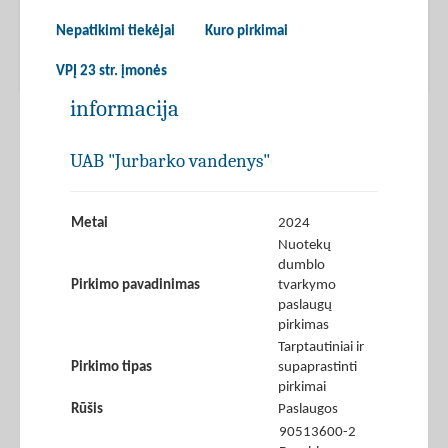
Nepatikimi tiekėjai
Kuro pirkimai
VPĮ 23 str. įmonės
informacija
UAB "Jurbarko vandenys"
Metai
2024
Nuotekų
dumblo
Pirkimo pavadinimas
tvarkymo
paslaugų
pirkimas
Tarptautiniai ir
Pirkimo tipas
supaprastinti
pirkimai
Rūšis
Paslaugos
90513600-2