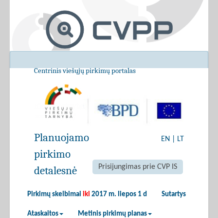
Centrinis viešųjų pirkimų portalas
Planuojamo
EN
|
LT
pirkimo
Prisijungimas prie CVP IS
detalesnė
Pirkimų skelbimai
iki
2017 m. liepos 1 d
Sutartys
Ataskaitos
Metinis pirkimų planas