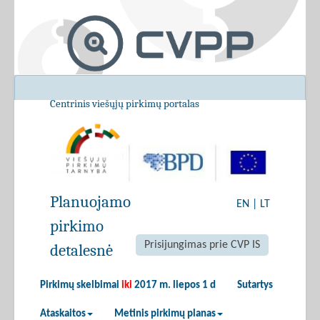
Centrinis viešųjų pirkimų portalas
Planuojamo
EN
|
LT
pirkimo
Prisijungimas prie CVP IS
detalesnė
Pirkimų skelbimai
iki
2017 m. liepos 1 d
Sutartys
Ataskaitos
Metinis pirkimų planas