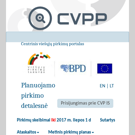
Centrinis viešųjų pirkimų portalas
Planuojamo
EN
|
LT
pirkimo
Prisijungimas prie CVP IS
detalesnė
Pirkimų skelbimai
iki
2017 m. liepos 1 d
Sutartys
Ataskaitos
Metinis pirkimų planas