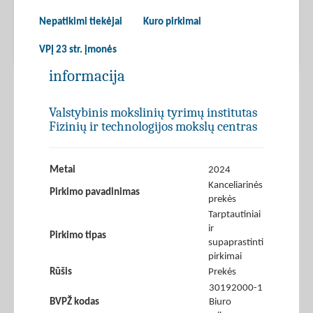
Nepatikimi tiekėjai
Kuro pirkimai
VPĮ 23 str. įmonės
informacija
Valstybinis mokslinių tyrimų institutas
Fizinių ir technologijos mokslų centras
Metai
2024
Kanceliarinės
Pirkimo pavadinimas
prekės
Tarptautiniai
ir
Pirkimo tipas
supaprastinti
pirkimai
Rūšis
Prekės
30192000-1
BVPŽ kodas
Biuro