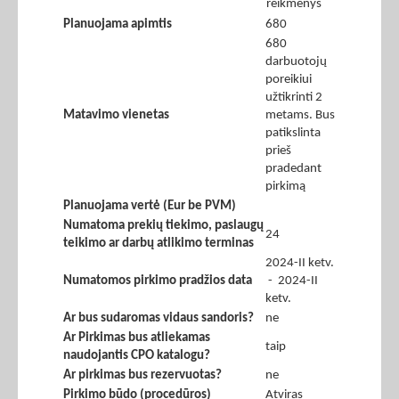
reikmenys
Planuojama apimtis
680
680
darbuotojų
poreikiui
užtikrinti 2
Matavimo vienetas
metams. Bus
patikslinta
prieš
pradedant
pirkimą
Planuojama vertė (Eur be PVM)
Numatoma prekių tiekimo, paslaugų
24
teikimo ar darbų atlikimo terminas
2024-II ketv.
Numatomos pirkimo pradžios data
- 2024-II
ketv.
Ar bus sudaromas vidaus sandoris?
ne
Ar Pirkimas bus atliekamas
taip
naudojantis CPO katalogu?
Ar pirkimas bus rezervuotas?
ne
Pirkimo būdo (procedūros)
Atviras