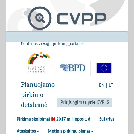
Centrinis viešųjų pirkimų portalas
Planuojamo
EN
|
LT
pirkimo
Prisijungimas prie CVP IS
detalesnė
Pirkimų skelbimai
iki
2017 m. liepos 1 d
Sutartys
Ataskaitos
Metinis pirkimų planas