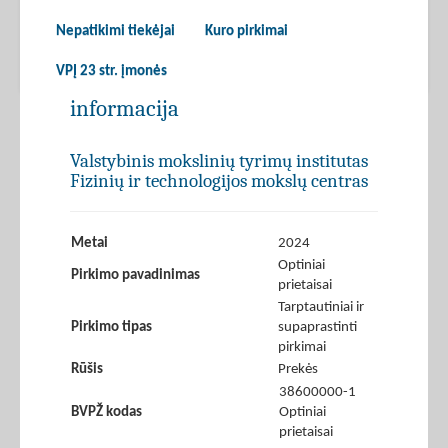
Nepatikimi tiekėjai
Kuro pirkimai
VPĮ 23 str. įmonės
informacija
Valstybinis mokslinių tyrimų institutas
Fizinių ir technologijos mokslų centras
Metai
2024
Optiniai
Pirkimo pavadinimas
prietaisai
Tarptautiniai ir
Pirkimo tipas
supaprastinti
pirkimai
Rūšis
Prekės
38600000-1
BVPŽ kodas
Optiniai
prietaisai