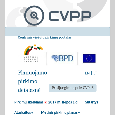
Centrinis viešųjų pirkimų portalas
Planuojamo
EN
|
LT
pirkimo
Prisijungimas prie CVP IS
detalesnė
Pirkimų skelbimai
iki
2017 m. liepos 1 d
Sutartys
Ataskaitos
Metinis pirkimų planas