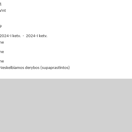
1
Vnt
9
2024-I ketv. - 2024-I ketv.
ne
ne
ne
Neskelbiamos derybos (supaprastintos)