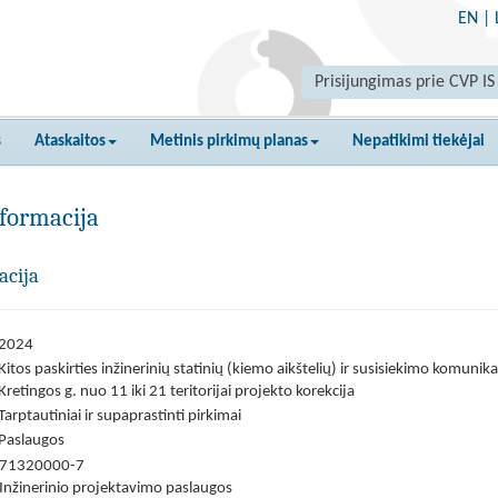
EN
|
Prisijungimas prie CVP IS
s
Ataskaitos
Metinis pirkimų planas
Nepatikimi tiekėjai
formacija
acija
2024
Kitos paskirties inžinerinių statinių (kiemo aikštelių) ir susisiekimo komunik
Kretingos g. nuo 11 iki 21 teritorijai projekto korekcija
Tarptautiniai ir supaprastinti pirkimai
Paslaugos
71320000-7
Inžinerinio projektavimo paslaugos