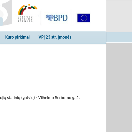
LT
Kuro pirkimai
VPĮ 23 str. įmonės
acijų statinių (gatvių) - Vilhelmo Berbomo g. 2,