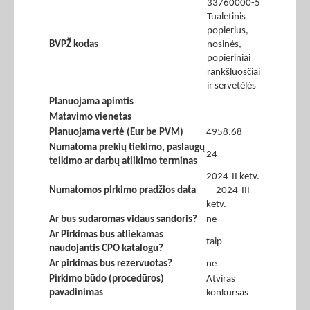
33760000-5
Tualetinis
popierius,
BVPŽ kodas
nosinės,
popieriniai
rankšluosčiai
ir servetėlės
Planuojama apimtis
Matavimo vienetas
Planuojama vertė (Eur be PVM)
4958.68
Numatoma prekių tiekimo, paslaugų
24
teikimo ar darbų atlikimo terminas
2024-II ketv.
Numatomos pirkimo pradžios data
- 2024-III
ketv.
Ar bus sudaromas vidaus sandoris?
ne
Ar Pirkimas bus atliekamas
taip
naudojantis CPO katalogu?
Ar pirkimas bus rezervuotas?
ne
Pirkimo būdo (procedūros)
Atviras
pavadinimas
konkursas