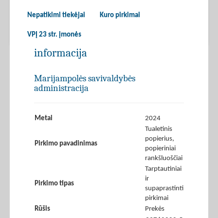
Nepatikimi tiekėjai
Kuro pirkimai
VPĮ 23 str. įmonės
informacija
Marijampolės savivaldybės
administracija
Metai
2024
Tualetinis
popierius,
Pirkimo pavadinimas
popieriniai
rankšluoščiai
Tarptautiniai
ir
Pirkimo tipas
supaprastinti
pirkimai
Rūšis
Prekės