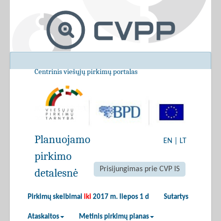
Centrinis viešųjų pirkimų portalas
Planuojamo
EN
|
LT
pirkimo
Prisijungimas prie CVP IS
detalesnė
Pirkimų skelbimai
iki
2017 m. liepos 1 d
Sutartys
Ataskaitos
Metinis pirkimų planas