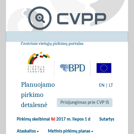
Centrinis viešųjų pirkimų portalas
Planuojamo
EN
|
LT
pirkimo
Prisijungimas prie CVP IS
detalesnė
Pirkimų skelbimai
iki
2017 m. liepos 1 d
Sutartys
Ataskaitos
Metinis pirkimų planas