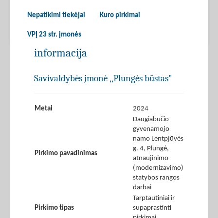
Nepatikimi tiekėjai
Kuro pirkimai
VPĮ 23 str. įmonės
informacija
Savivaldybės įmonė ,,Plungės būstas"
Metai
2024
Daugiabučio
gyvenamojo
namo Lentpjūvės
g. 4, Plungė,
Pirkimo pavadinimas
atnaujinimo
(modernizavimo)
statybos rangos
darbai
Tarptautiniai ir
Pirkimo tipas
supaprastinti
pirkimai