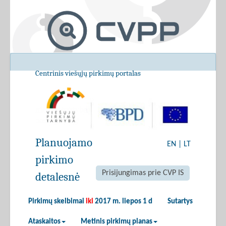
Centrinis viešųjų pirkimų portalas
Planuojamo
EN
|
LT
pirkimo
Prisijungimas prie CVP IS
detalesnė
Pirkimų skelbimai
iki
2017 m. liepos 1 d
Sutartys
Ataskaitos
Metinis pirkimų planas