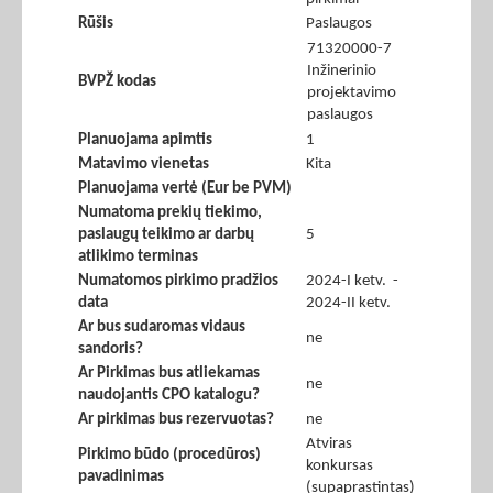
Rūšis
Paslaugos
71320000-7
Inžinerinio
BVPŽ kodas
projektavimo
paslaugos
Planuojama apimtis
1
Matavimo vienetas
Kita
Planuojama vertė (Eur be PVM)
Numatoma prekių tiekimo,
paslaugų teikimo ar darbų
5
atlikimo terminas
Numatomos pirkimo pradžios
2024-I ketv. -
data
2024-II ketv.
Ar bus sudaromas vidaus
ne
sandoris?
Ar Pirkimas bus atliekamas
ne
naudojantis CPO katalogu?
Ar pirkimas bus rezervuotas?
ne
Atviras
Pirkimo būdo (procedūros)
konkursas
pavadinimas
(supaprastintas)