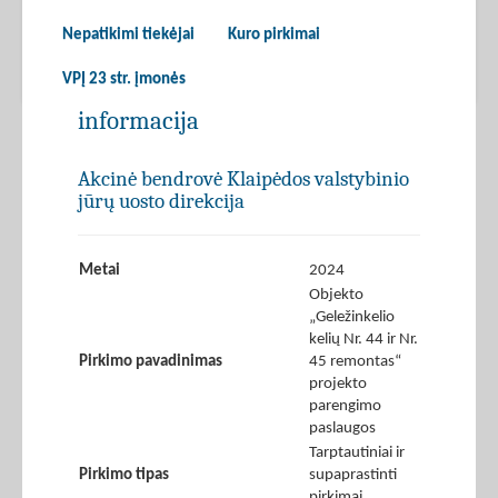
Nepatikimi tiekėjai
Kuro pirkimai
VPĮ 23 str. įmonės
informacija
Akcinė bendrovė Klaipėdos valstybinio
jūrų uosto direkcija
Metai
2024
Objekto
„Geležinkelio
kelių Nr. 44 ir Nr.
Pirkimo pavadinimas
45 remontas“
projekto
parengimo
paslaugos
Tarptautiniai ir
Pirkimo tipas
supaprastinti
pirkimai