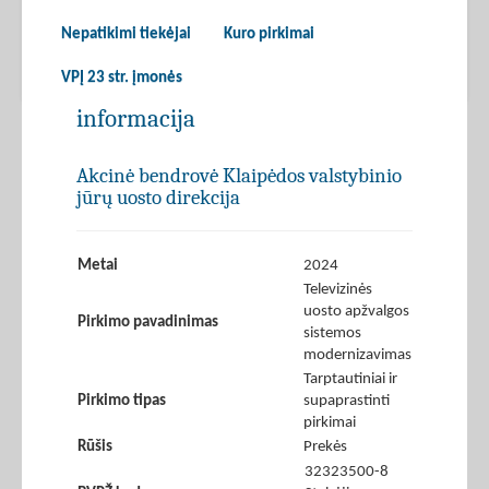
Nepatikimi tiekėjai
Kuro pirkimai
VPĮ 23 str. įmonės
informacija
Akcinė bendrovė Klaipėdos valstybinio
jūrų uosto direkcija
Metai
2024
Televizinės
uosto apžvalgos
Pirkimo pavadinimas
sistemos
modernizavimas
Tarptautiniai ir
Pirkimo tipas
supaprastinti
pirkimai
Rūšis
Prekės
32323500-8