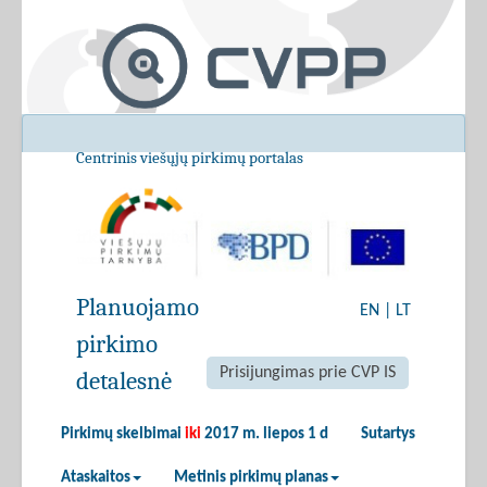
Centrinis viešųjų pirkimų portalas
Planuojamo
EN
|
LT
pirkimo
Prisijungimas prie CVP IS
detalesnė
Pirkimų skelbimai
iki
2017 m. liepos 1 d
Sutartys
Ataskaitos
Metinis pirkimų planas