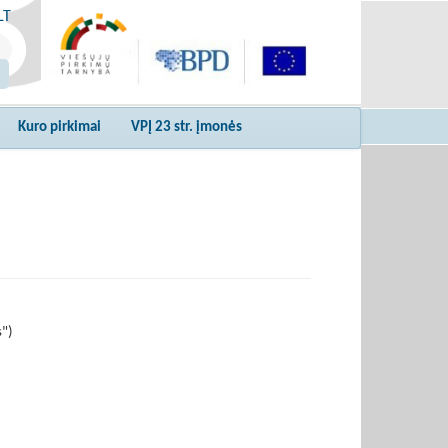
LT
Kuro pirkimai
VPĮ 23 str. įmonės
s")