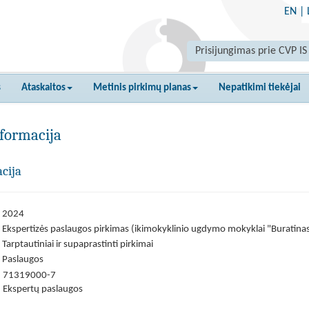
EN
|
Prisijungimas prie CVP IS
s
Ataskaitos
Metinis pirkimų planas
Nepatikimi tiekėjai
formacija
cija
2024
Ekspertizės paslaugos pirkimas (ikimokyklinio ugdymo mokyklai "Buratina
Tarptautiniai ir supaprastinti pirkimai
Paslaugos
71319000-7
Ekspertų paslaugos