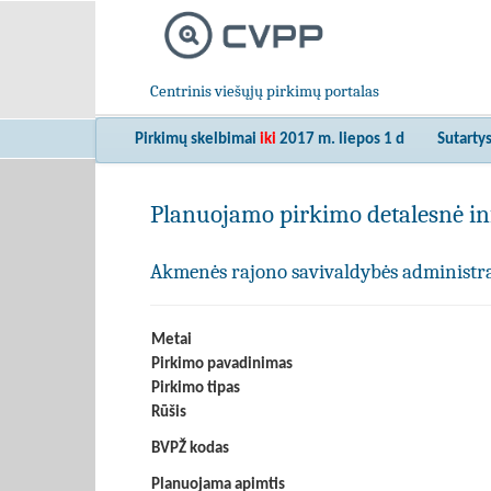
Centrinis viešųjų pirkimų portalas
Pirkimų skelbimai
iki
2017 m. liepos 1 d
Sutarty
Planuojamo pirkimo detalesnė in
Akmenės rajono savivaldybės administra
Metai
Pirkimo pavadinimas
Pirkimo tipas
Rūšis
BVPŽ kodas
Planuojama apimtis