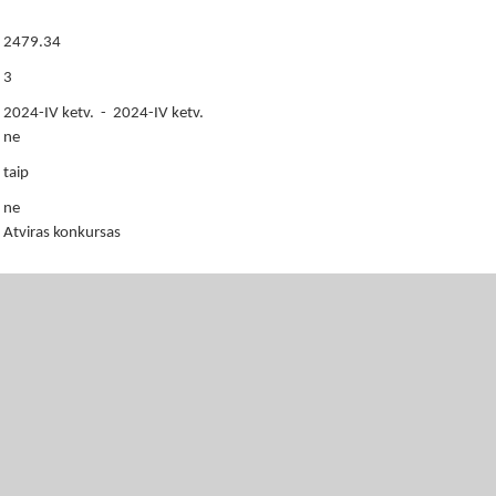
2479.34
3
2024-IV ketv. - 2024-IV ketv.
ne
taip
ne
Atviras konkursas