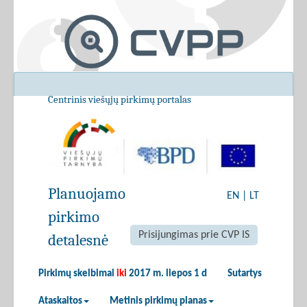
Centrinis viešųjų pirkimų portalas
Planuojamo
EN
|
LT
pirkimo
Prisijungimas prie CVP IS
detalesnė
Pirkimų skelbimai
iki
2017 m. liepos 1 d
Sutartys
Ataskaitos
Metinis pirkimų planas