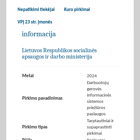
Nepatikimi tiekėjai
Kuro pirkimai
VPĮ 23 str. įmonės
informacija
Lietuvos Respublikos socialinės
apsaugos ir darbo ministerija
Metai
2024
Darbuotojų
gerovės
informacinės
Pirkimo pavadinimas
sistemos
priežiūros
paslaugos
Tarptautiniai ir
Pirkimo tipas
supaprastinti
pirkimai