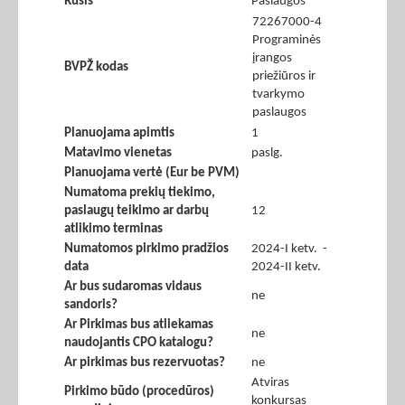
Rūšis
Paslaugos
72267000-4
Programinės
įrangos
BVPŽ kodas
priežiūros ir
tvarkymo
paslaugos
Planuojama apimtis
1
Matavimo vienetas
paslg.
Planuojama vertė (Eur be PVM)
Numatoma prekių tiekimo,
paslaugų teikimo ar darbų
12
atlikimo terminas
Numatomos pirkimo pradžios
2024-I ketv. -
data
2024-II ketv.
Ar bus sudaromas vidaus
ne
sandoris?
Ar Pirkimas bus atliekamas
ne
naudojantis CPO katalogu?
Ar pirkimas bus rezervuotas?
ne
Atviras
Pirkimo būdo (procedūros)
konkursas