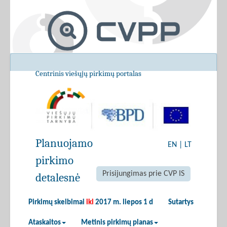
Centrinis viešųjų pirkimų portalas
Planuojamo
EN
|
LT
pirkimo
Prisijungimas prie CVP IS
detalesnė
Pirkimų skelbimai
iki
2017 m. liepos 1 d
Sutartys
Ataskaitos
Metinis pirkimų planas