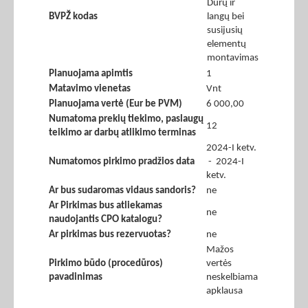
Durų ir
BVPŽ kodas
langų bei
susijusių
elementų
montavimas
Planuojama apimtis
1
Matavimo vienetas
Vnt
Planuojama vertė (Eur be PVM)
6 000,00
Numatoma prekių tiekimo, paslaugų
12
teikimo ar darbų atlikimo terminas
2024-I ketv.
Numatomos pirkimo pradžios data
- 2024-I
ketv.
Ar bus sudaromas vidaus sandoris?
ne
Ar Pirkimas bus atliekamas
ne
naudojantis CPO katalogu?
Ar pirkimas bus rezervuotas?
ne
Mažos
Pirkimo būdo (procedūros)
vertės
pavadinimas
neskelbiama
apklausa