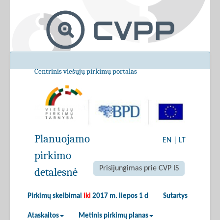
Centrinis viešųjų pirkimų portalas
Planuojamo
EN
|
LT
pirkimo
Prisijungimas prie CVP IS
detalesnė
Pirkimų skelbimai
iki
2017 m. liepos 1 d
Sutartys
Ataskaitos
Metinis pirkimų planas