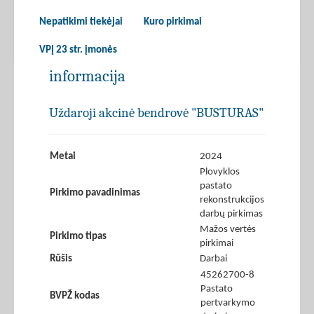
Nepatikimi tiekėjai
Kuro pirkimai
VPĮ 23 str. įmonės
informacija
Uždaroji akcinė bendrovė "BUSTURAS"
Metai
2024
Plovyklos
pastato
Pirkimo pavadinimas
rekonstrukcijos
darbų pirkimas
Mažos vertės
Pirkimo tipas
pirkimai
Rūšis
Darbai
45262700-8
Pastato
BVPŽ kodas
pertvarkymo