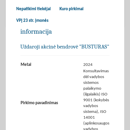
Nepatikimi tiekėjai
Kuro pirkimai
VPĮ 23 str. įmonės
informacija
Uždaroji akcinė bendrovė "BUSTURAS"
Metai
2024
Konsultavimas
dėl vadybos
sistemos
palaikymo
(ilgalaikis) ISO
9001 (kokybės
Pirkimo pavadinimas
vadybos
sistema), ISO
14001
(aplinkosaugos
vadybos