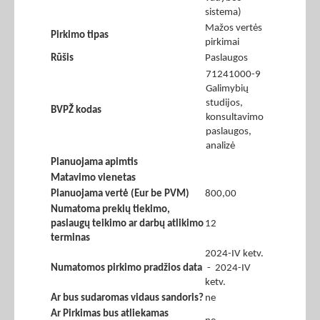
sistema)
Mažos vertės
Pirkimo tipas
pirkimai
Rūšis
Paslaugos
71241000-9
Galimybių
studijos,
BVPŽ kodas
konsultavimo
paslaugos,
analizė
Planuojama apimtis
Matavimo vienetas
Planuojama vertė (Eur be PVM)
800,00
Numatoma prekių tiekimo,
paslaugų teikimo ar darbų atlikimo
12
terminas
2024-IV ketv.
Numatomos pirkimo pradžios data
- 2024-IV
ketv.
Ar bus sudaromas vidaus sandoris?
ne
Ar Pirkimas bus atliekamas