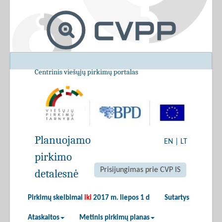
Centrinis viešųjų pirkimų portalas
Planuojamo
EN
|
LT
pirkimo
Prisijungimas prie CVP IS
detalesnė
Pirkimų skelbimai
iki
2017 m. liepos 1 d
Sutartys
Ataskaitos
Metinis pirkimų planas