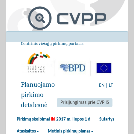
Centrinis viešųjų pirkimų portalas
Planuojamo
EN
|
LT
pirkimo
Prisijungimas prie CVP IS
detalesnė
Pirkimų skelbimai
iki
2017 m. liepos 1 d
Sutartys
Ataskaitos
Metinis pirkimų planas