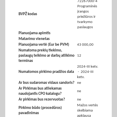
72267000-4
Programinės
įrangos
BVPŽ kodas
priežiūros ir
tvarkymo
paslaugos
Planuojama apimtis
Matavimo vienetas
Planuojama vertė (Eur be PVM)
43 000,00
Numatoma prekių tiekimo,
paslaugų teikimo ar darbų atlikimo
12
terminas
2024-III ketv.
Numatomos pirkimo pradžios data
- 2024-III
ketv.
Ar bus sudaromas vidaus sandoris?
ne
Ar Pirkimas bus atliekamas
ne
naudojantis CPO katalogu?
Ar pirkimas bus rezervuotas?
ne
Mažos vertės
Pirkimo būdo (procedūros)
skelbiama
pavadinimas
apklausa