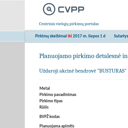
Centrinis viešųjų pirkimų portalas
Pirkimų skelbimai
iki
2017 m. liepos 1 d
Sutarty
Planuojamo pirkimo detalesnė in
Uždaroji akcinė bendrovė "BUSTURAS"
Metai
Pirkimo pavadinimas
Pirkimo tipas
Rūšis
BVPŽ kodas
Planuojama apimtis