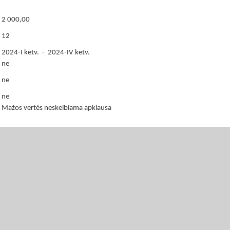
2 000,00
12
2024-I ketv. - 2024-IV ketv.
ne
ne
ne
Mažos vertės neskelbiama apklausa