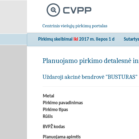
Centrinis viešųjų pirkimų portalas
Pirkimų skelbimai
iki
2017 m. liepos 1 d
Sutarty
Planuojamo pirkimo detalesnė in
Uždaroji akcinė bendrovė "BUSTURAS"
Metai
Pirkimo pavadinimas
Pirkimo tipas
Rūšis
BVPŽ kodas
Planuojama apimtis