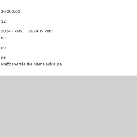
30 000,00
12
2024-I ketv. - 2024-IV ketv.
ne
ne
ne
Mažos vertės skelbiama apklausa