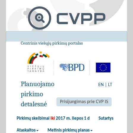
Centrinis viešųjų pirkimų portalas
Planuojamo
EN
|
LT
pirkimo
Prisijungimas prie CVP IS
detalesnė
Pirkimų skelbimai
iki
2017 m. liepos 1 d
Sutartys
Ataskaitos
Metinis pirkimų planas