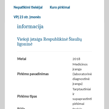
Nepatikimi tiekėjai
Kuro pirkimai
VPĮ 23 str. įmonės
informacija
Viešoji įstaiga Respublikinė Šiaulių
ligoninė
Metai
2018
Medicinos
įranga
Pirkimo pavadinimas
(laboratorinė
diagnostinė
įranga)
Tarptautiniai
ir
Pirkimo tipas
supaprastinti
pirkimai