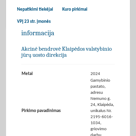
Nepatikimi tiekėjai
Kuro pirkimai
VPĮ 23 str. įmonės
informacija
Akcinė bendrovė Klaipėdos valstybinio
jūrų uosto direkcija
Metai
2024
Gamybinio
pastato,
adresu
Nemuno g.
24, Klaipėda,
Pirkimo pavadinimas
unikalus Nr.
2195-6016-
1034,
griovimo
darbų