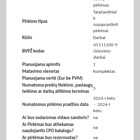
pirkimas
Tarptautiniai
ir
Pirkimo tipas
supaprastinti
pirkimai
Rūšis
Darbai
45111100-9
BVPŽ kodas
Griovimo
darbai
Planuojama apimtis
1
Matavimo vienetas
Komplektas
Planuojama vertė (Eur be PVM)
Numatoma prekių tiekimo, paslaugų
5
teikimo ar darbų atlikimo terminas
2024-I ketv.
Numatomos pirkimo pradžios data
- 2024-I
ketv.
Ar bus sudaromas vidaus sandoris?
ne
Ar Pirkimas bus atliekamas
ne
naudojantis CPO katalogu?
Ar pirkimas bus rezervuotas?
ne