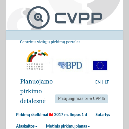
Centrinis viešųjų pirkimų portalas
Planuojamo
EN
|
LT
pirkimo
Prisijungimas prie CVP IS
detalesnė
Pirkimų skelbimai
iki
2017 m. liepos 1 d
Sutartys
Ataskaitos
Metinis pirkimų planas